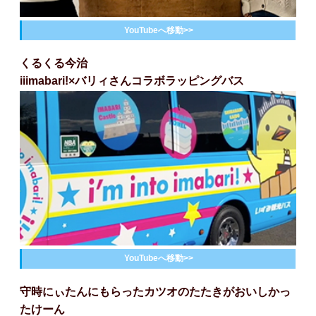
YouTubeへ移動>>
くるくる今治
iiimabari!×バリィさんコラボラッピングバス
YouTubeへ移動>>
守時にぃたんにもらったカツオのたたきがおいしかっ
たけーん