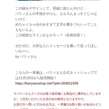
この線をデザインして、罫線に使たんやけど…
バリィさんの手描きやけん、もちろんまっすぐじゃな
いけど、
めちゃくちゃゆがみすぎて文字が書きづらいってこと
もないんよ。
この絶妙なラインがよかろ～？（自画自賛！）
ぜひぜひ、大切な人にメッセージを書いて送ってほし
いわーい。
by バリィさん
こちらの一筆箋は、バリィさん公式ネットショップで
は12月18日から販売開始！
https://barysanshop.net/?pid=183811936
※バリィさんグッズのお取り扱店舗にも商品のご案内をしています
が、ご注文いただいたお店のみの販売となりますので、
お店の方へ買いに行かれる方は、一筆箋のお取り扱いがあるかどう